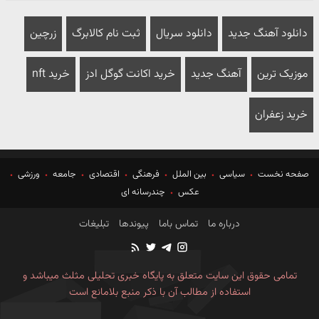
دانلود آهنگ جدید
دانلود سریال
ثبت نام کالابرگ
زرچین
موزیک ترین
آهنگ جدید
خرید اکانت گوگل ادز
خرید nft
خرید زعفران
صفحه نخست
سیاسی
بین الملل
فرهنگی
اقتصادی
جامعه
ورزشی
عکس
چندرسانه ای
درباره ما
تماس باما
پیوندها
تبلیغات
تمامی حقوق این سایت متعلق به پایگاه خبری تحلیلی مثلث میباشد و
استفاده از مطالب آن با ذکر منبع بلامانع است