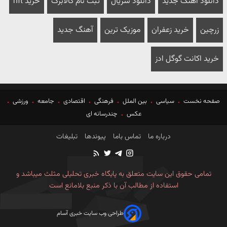
دانلود آهنگ جدید
دانلود سریال
ثبت نام کالابرگ
خرید nft
زرچین
خرید زعفران
موزیک ترین
آهنگ جدید
خرید اکانت گوگل ادز
صفحه نخست
سیاسی
بین الملل
فرهنگی
اقتصادی
جامعه
ورزشی
عکس
چندرسانه ای
درباره ما
تماس باما
پیوندها
تبلیغات
تمامی حقوق این سایت متعلق به پایگاه خبری تحلیلی مثلث میباشد و
استفاده از مطالب آن با ذکر منبع بلامانع است
طراحی وب سایت خبری آسام