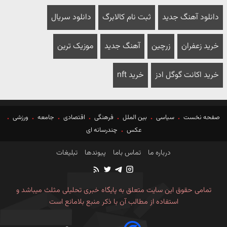
دانلود آهنگ جدید
ثبت نام کالابرگ
دانلود سریال
خرید زعفران
زرچین
آهنگ جدید
موزیک ترین
خرید اکانت گوگل ادز
خرید nft
صفحه نخست
سیاسی
بین الملل
فرهنگی
اقتصادی
جامعه
ورزشی
عکس
چندرسانه ای
درباره ما
تماس باما
پیوندها
تبلیغات
تمامی حقوق این سایت متعلق به پایگاه خبری تحلیلی مثلث میباشد و
استفاده از مطالب آن با ذکر منبع بلامانع است