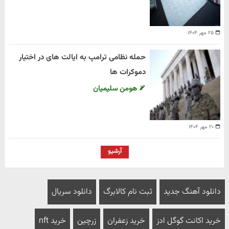
۲۵ مهر ۱۴۰۴
حمله نظامی ترامپ به ایالت های در اختیار
دموکرات ها
هومن سلیمیان
۲۰ مهر ۱۴۰۴
آرشیو
دانلود آهنگ جدید
ثبت نام کالابرگ
دانلود سریال
خرید اکانت گوگل ادز
خرید زعفران
زرچین
خرید nft