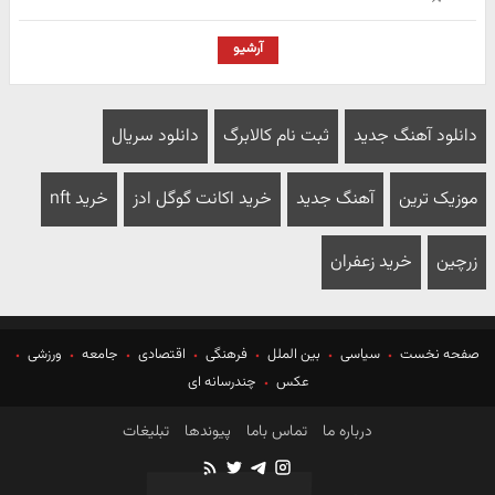
آرشیو
دانلود آهنگ جدید
ثبت نام کالابرگ
دانلود سریال
موزیک ترین
آهنگ جدید
خرید اکانت گوگل ادز
خرید nft
زرچین
خرید زعفران
صفحه نخست
سیاسی
بین الملل
فرهنگی
اقتصادی
جامعه
ورزشی
عکس
چندرسانه ای
درباره ما
تماس باما
پیوندها
تبلیغات