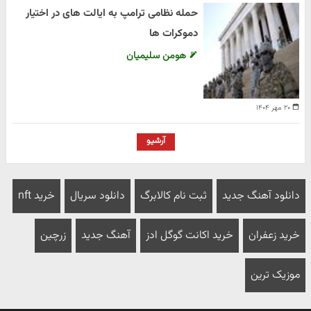
حمله نظامی ترامپ به ایالت های در اختیار
دموکرات ها
هومن سلیمیان
۲۰ مهر ۱۴۰۴
آرشیو
دانلود آهنگ جدید
ثبت نام کالابرگ
دانلود سریال
خرید nft
خرید زعفران
خرید اکانت گوگل ادز
آهنگ جدید
زرچین
موزیک ترین