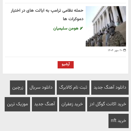
حمله نظامی ترامپ به ایالت های در اختیار
دموکرات ها
هومن سلیمیان
۲۰ مهر ۱۴۰۴
آرشیو
دانلود آهنگ جدید
ثبت نام کالابرگ
دانلود سریال
زرچین
خرید اکانت گوگل ادز
خرید زعفران
آهنگ جدید
موزیک ترین
خرید nft