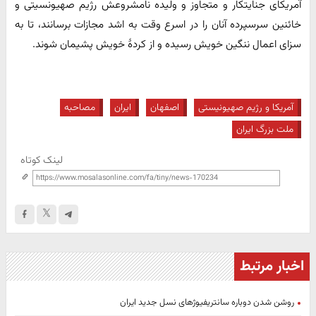
آمریکای جنایتکار و متجاوز و ولیده نامشروعش رژیم صهیونسیتی و
خائنین سرسپرده آنان را در اسرع وقت به اشد مجازات برسانند، تا به
سزای اعمال ننگین خویش رسیده و از کردۀ خویش پشیمان شوند.
آمریکا و رژیم صهیونیستی
اصفهان
ایران
مصاحبه
ملت بزرگ ایران
لینک کوتاه
اخبار مرتبط
روشن شدن دوباره سانتریفیوژهای نسل جدید ایران