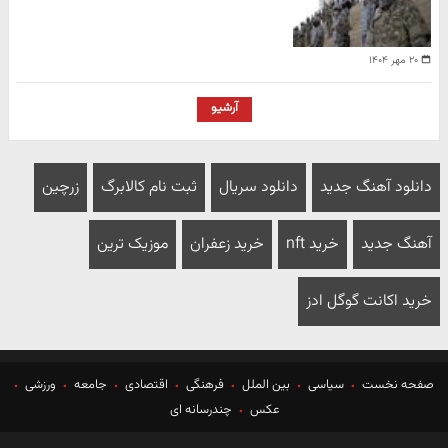
۲۰ مهر ۱۴۰۴
آرشیو
دانلود آهنگ جدید
دانلود سریال
ثبت نام کالابرگ
زرچین
آهنگ جدید
خرید nft
خرید زعفران
موزیک ترین
خرید اکانت گوگل ادز
صفحه نخست
سیاسی
بین الملل
فرهنگی
اقتصادی
جامعه
ورزشی
عکس
چندرسانه ای