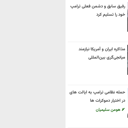
رفیق سابق و دشمن فعلی ترامپ
خود را تسلیم کرد
مذاکره ایران و آمریکا نیازمند
میانجی‌گری بین‌المللی
حمله نظامی ترامپ به ایالت های
در اختیار دموکرات ها
هومن سلیمیان