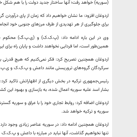
(سوریه) خواهد رفت؛ آنها ساختار جدید دولت را با هم شکل خو
اردوغان افزود: ما نشان خواهیم داد که زمان از پای درآوردن گر
برای جلوگیری از هر تهدیدی از طرف مرزهای جنوبی خود انجام
وی در این باره ادامه داد: (پ.ک.ک) و (ی.پ.گ) محکوم ب
همین‌طور است، اما فردایی نخواهند داشت و پایان راه برای ا
اردوغان همچنین تصریح کرد: فکر نمی‌کنیم که هیچ قدرتی به
سرکردگان گروه‌های تروریستی مانند داعش و پ.ک.ک و ی.پ
رئیس‌جمهوری ترکیه در بخش دیگری از اظهاراتش تاکید کرد:
بشار اسد علیه سوریه اعمال شده، به بازسازی و بهبود این کش
اردوغان اضافه کرد: روابط تجاری خود را با عراق و سوریه گستر
سوریه و ترکیه خواهد شد.
اردوغان همچنین ادامه داد: در سوریه عناصر زیادی وجود دارد که 
تنها نخواهیم گذاشت، آنها نباید در مبارزه با داعش و پ.ک.ک و