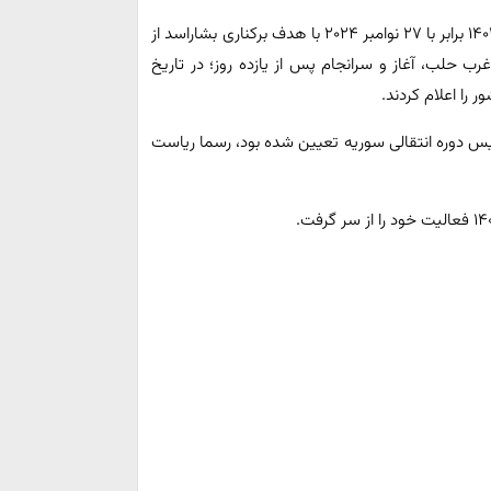
به گزارش ایرنا، معارضان مسلح در سوریه از بامداد هفتم آذر ۱۴۰۳ برابر با ۲۷ نوامبر ۲۰۲۴ با هدف برکناری بشاراسد از
 حلب، آغاز و سرانجام پس از یازده روز؛ در تاریخ
شیر» که دوشنبه ۱۹ آذر به عنوان رئیس دوره انتقالی سوریه تعیین شده بود، رسما ریاست