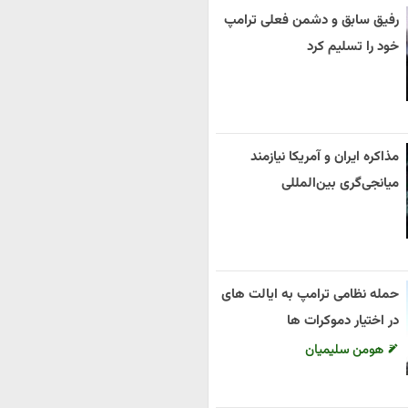
رفیق سابق و دشمن فعلی ترامپ
خود را تسلیم کرد
مذاکره ایران و آمریکا نیازمند
میانجی‌گری بین‌المللی
حمله نظامی ترامپ به ایالت های
در اختیار دموکرات ها
هومن سلیمیان