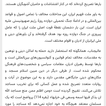
بارها تصریح کرده‌اند که در کنار اغتشاشات و حامیان آشوبگران هستند.
به باور ملت فهیم ایران، این مداخلات مخالف با تمامی اصول و قواعد
بین‌المللی و در ادامۀ جنگ تحمیلی دوازده روزۀ رژیم صهیونیستی علیه
ایران است. این بار دشمنان نقطۀ قوت اصلی ملت ایران را که عامل
پیروزی در جنگ دوازده روزه بود هدف گرفته‌اند و آن باورهای دینی و
ملی ایرانیان از ادیان و اقوام مختلف است.
عالیجناب، همانگونه که استحضار دارید حمله به اماکن دینی و توهین
به مقدسات، مخالف تمام قوانین و کنوانسیون‌های بین‌المللی است و
بارها توسط رهبران ادیان، مقامات سیاسی و شخصیت‌های فرهنگی
محکوم شده است. از طرفی دیگر در دین مبین اسلام مسجد و
مکان‌های دینی جایگاهی مقدس دارند و به این موضوع در آیات و
روایات متعدد تصریح شده و عمل کسانی که برای تخریب مساجد
تلاش می‌کنند، تقیبح گردیده است «ومن اظلم ممن منع مساجد الله
ان یذکر فیها اسمه وسعی فی خرابها» (بقره 114) پرواضح است که یک
مسلمان معتقد هیچگاه به خود اجازه نمی‌دهد که مساجد را مورد