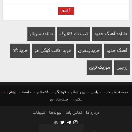
آرشیو
دانلود آهنگ جدید
ثبت نام کالابرگ
دانلود سریال
آهنگ جدید
خرید زعفران
خرید اکانت گوگل ادز
خرید nft
زرچین
موزیک ترین
صفحه نخست
سیاسی
بین الملل
فرهنگی
اقتصادی
جامعه
ورزشی
عکس
چندرسانه ای
درباره ما
تماس باما
پیوندها
تبلیغات