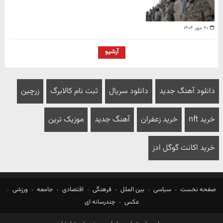
۲۰ مهر ۱۴۰۴
آرشیو
دانلود آهنگ جدید
دانلود سریال
ثبت نام کالابرگ
زرچین
خرید nft
خرید زعفران
آهنگ جدید
موزیک ترین
خرید اکانت گوگل ادز
صفحه نخست
سیاسی
بین الملل
فرهنگی
اقتصادی
جامعه
ورزشی
عکس
چندرسانه ای