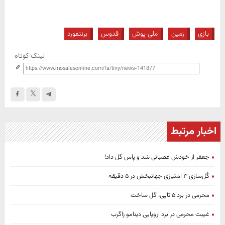
بازی
زمین
ملی پوش
قدوس
برنتفورد
لینک کوتاه
اخبار مرتبط
جعفر از خودش عصبانی شد و پاس گل داد!
گُل‌سازی ۳ امتیازی جهانبخش در ۵ دقیقه
محرمی در برد ۵ تایی، گل ساخت
غیبت محرمی در برد اروپایی دینامو زاگرب