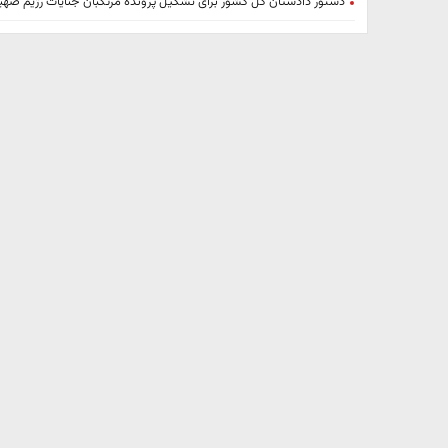
دستور دادستان کل کشور برای تشکیل پرونده مرتکبان جنایات رژیم صه