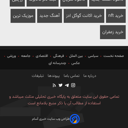
خرید nft
خرید اکانت گوگل ادز
آهنگ جدید
موزیک ترین
خرید زعفران
صفحه نخست
سیاسی
بین الملل
فرهنگی
اقتصادی
جامعه
ورزشی
عکس
چندرسانه ای
درباره ما
تماس باما
پیوندها
تبلیغات
تمامی حقوق این سایت متعلق به پایگاه خبری تحلیلی مثلث میباشد و
استفاده از مطالب آن با ذکر منبع بلامانع است
طراحی وب سایت خبری آسام