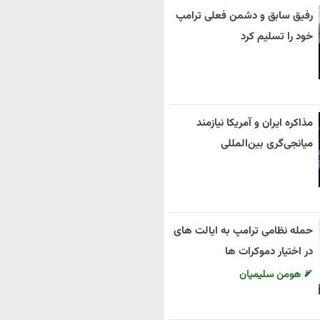
رفیق سابق و دشمن فعلی ترامپ
خود را تسلیم کرد
مذاکره ایران و آمریکا نیازمند
میانجی‌گری بین‌المللی
حمله نظامی ترامپ به ایالت های
در اختیار دموکرات ها
هومن سلیمیان