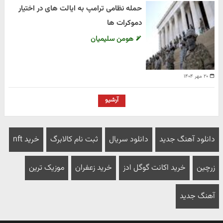
حمله نظامی ترامپ به ایالت های در اختیار
دموکرات ها
هومن سلیمیان
۲۰ مهر ۱۴۰۴
آرشیو
دانلود آهنگ جدید
دانلود سریال
ثبت نام کالابرگ
خرید nft
زرچین
خرید اکانت گوگل ادز
خرید زعفران
موزیک ترین
آهنگ جدید