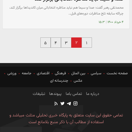
محمدتقی رهبر گفت: صدا و سیما هم نباید مناظره انتخاباتی میان کاندیداها برگزار کند،
چراکه سابقه تلخ مناظرات دوره‌های قبل…
۴ خرداد ۱۴۰۰
|
۱۵:۳
۲
۵
۴
۳
۱
صفحه نخست
سیاسی
بین الملل
فرهنگی
اقتصادی
جامعه
ورزشی
عکس
چندرسانه ای
درباره ما
تماس باما
پیوندها
تبلیغات
تمامی حقوق این سایت متعلق به پایگاه خبری تحلیلی مثلث میباشد و
استفاده از مطالب آن با ذکر منبع بلامانع است