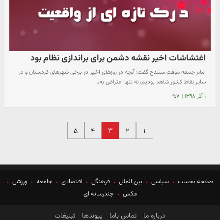
اغتشاشات اخیر نقشه دشمن برای براندازی نظام بود
امام جمعه موقت سنندج گفت: آنچه در روزهای اخیر در برخی شهرهای کردستان و در
سایر نقاط کشور شاهد بودیم، نه تنها اعتراض به…
۱ آذر ۱۳۹۸
|
۹:۷
۳
۵
۴
۲
۱
صفحه نخست
سیاسی
بین الملل
فرهنگی
اقتصادی
جامعه
ورزشی
عکس
چندرسانه ای
درباره ما
تماس باما
پیوندها
تبلیغات