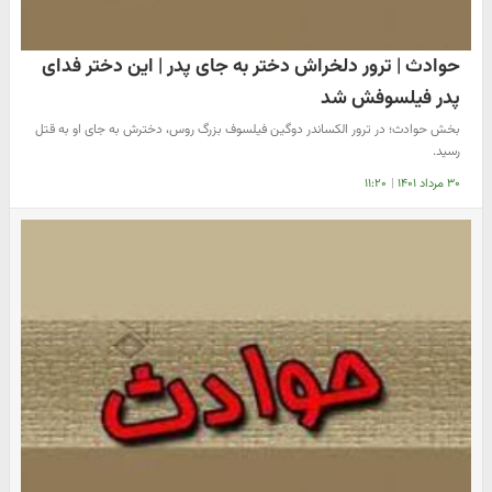
حوادث | ترور دلخراش دختر به جای پدر | این دختر فدای
پدر فیلسوفش شد
بخش حوادث؛ در ترور الکساندر دوگین فیلسوف بزرگ روس، دخترش به جای او به قتل
رسید.
۳۰ مرداد ۱۴۰۱
|
۱۱:۲۰