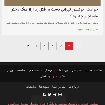
حوادث | بوکسور تهرانی دست به قتل زد | راز مرگ دختر
ماساچور چه بود؟
بخش حوادث؛ ماجرای قتل دختر ماساژور توسط یک بوکسور پس از 5 سال مختومه شد.
۳۰ مرداد ۱۴۰۱
|
۱۰:۲۶
۲
۷
۶
۵
۴
۳
۱
صفحه نخست
سیاسی
بین الملل
فرهنگی
اقتصادی
جامعه
ورزشی
عکس
چندرسانه ای
درباره ما
تماس باما
پیوندها
تبلیغات
تمامی حقوق این سایت متعلق به پایگاه خبری تحلیلی مثلث میباشد و