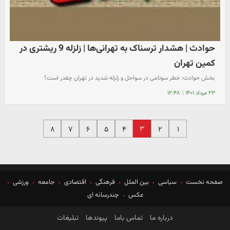
حوادث | هشدار ترسناک به تهرانی‌ها | زلزله 9 ریشتری در
کمین تهران
بخش حوادث؛ خطر سونامی در سواحل و زلزله شدید در تهران چقدر است؟
۲۳ مرداد ۱۴۰۱
|
۱۲:۴۸
۳
۸
۷
۶
۵
۴
۲
۱
صفحه نخست
سیاسی
بین الملل
فرهنگی
اقتصادی
جامعه
ورزشی
عکس
چندرسانه ای
درباره ما
تماس باما
پیوندها
تبلیغات