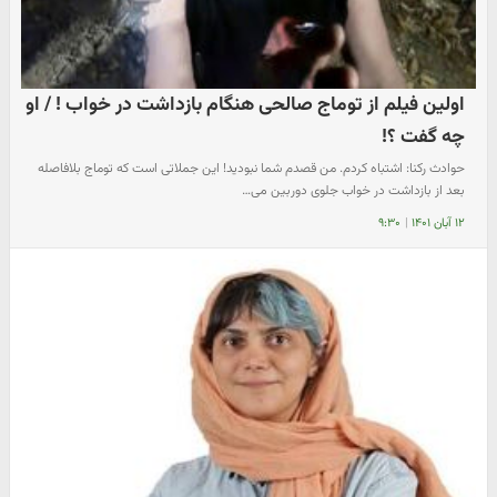
اولین فیلم از توماج صالحی هنگام بازداشت در خواب ! / او
چه گفت ؟!
حوادث رکنا: اشتباه کردم. من قصدم شما نبودید! این جملاتی است که توماج بلافاصله
بعد از بازداشت در خواب جلوی دوربین می…
۱۲ آبان ۱۴۰۱
|
۹:۳۰