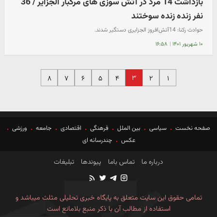
بازداشت 14 مرد در آتش سوزی های مرگبار الجزایر / 36
نفر زنده زنده سوختند
حوادث رکنا: 14آتش‌افروز الجزایری دستگیر شدند.
۱۰ شهریور ۱۴۰۱
|
۱۶:۵۸
۳
۸
۷
۶
۵
۴
۲
۱
صفحه نخست
سیاسی
بین الملل
فرهنگی
اقتصادی
جامعه
ورزشی
عکس
چندرسانه ای
درباره ما
تماس باما
پیوندها
تبلیغات
تمامی حقوق این سایت متعلق به پایگاه خبری تحلیلی مثلث میباشد و
استفاده از مطالب آن با ذکر منبع بلامانع است