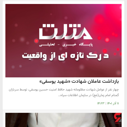
بازداشت عاملان شهادت «شهید یوسفی»
چهار نفر از عوامل شهادت مظلومانه شهید حافظ امنیت حسین یوسفی، توسط سربازان
گمنام امام زمان(عج) در سازمان اطلاعات سپاه…
۱۱ آذر ۱۴۰۱
|
۱۴:۲۳