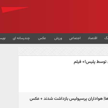
گ
اقتصاد
اجتماعی
ورزش
عکس
چندرسانه ای
نویس
 توسط پلیس!+ فیلم
| هواداران پرسپولیس بازداشت شدند + عکس