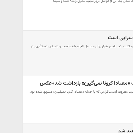
ت شدن یک تن از عوامل ترور شهید فخری زاده/ صدا و سیما
ن‌سرایی است
 بازداشت اکبر طبری طبق روال معمول انجام شده است و داستان دستگیری در
معتادا کرونا نمی‌گیرن» بازداشت شد+عکس
سبتا معروف اینستاگرامی که با جمله «معتادا کرونا نمیگیرن» مشهور شده بود،
یید شد