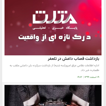
بازداشت قصاب داعش در تلعفر
اداره اطلاعات نظامی عراق امروز(سه شنبه) از بازداشت سرکرده بارز داعشی ملقب به
«قصاب» خبر داد.
۱۹ اسفند ۱۳۹۹
|
۱۹:۱۲