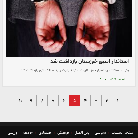
استاندار اسبق خوزستان بازداشت شد
یکی از استانداران اسبق خوزستان در ارتباط با یک پرونده اقتصادی بازداشت شد.
۱۴ اسفند ۱۳۹۹
|
۸:۲۷
۵
۱۰
۹
۸
۷
۶
۴
۳
۲
۱
صفحه نخست
سیاسی
بین الملل
فرهنگی
اقتصادی
جامعه
ورزشی