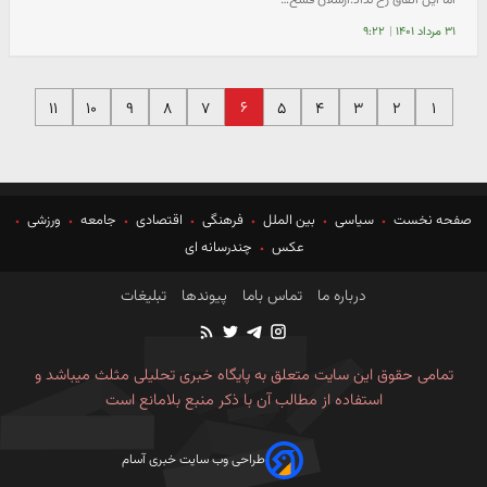
۳۱ مرداد ۱۴۰۱
|
۹:۲۲
۶
۱۱
۱۰
۹
۸
۷
۵
۴
۳
۲
۱
صفحه نخست
سیاسی
بین الملل
فرهنگی
اقتصادی
جامعه
ورزشی
عکس
چندرسانه ای
درباره ما
تماس باما
پیوندها
تبلیغات
تمامی حقوق این سایت متعلق به پایگاه خبری تحلیلی مثلث میباشد و
استفاده از مطالب آن با ذکر منبع بلامانع است
طراحی وب سایت خبری آسام