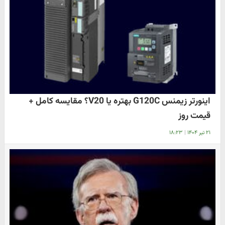
اینورتر زیمنس G120C بهتره یا V20؟ مقایسه کامل +
قیمت روز
۲۱ تیر ۱۴۰۴
|
۱۸:۲۳