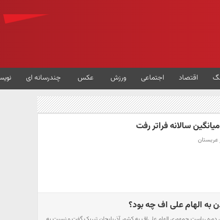
گ
اقتصاد
اجتماعی
ورزش
عکس
چندرسانه ای
نویس
یانگین سالانه فراتر رفت
 عربستان
ن به الهام علی اف چه بود؟
 دوره ریاست جمهوری الهام علی‌اف به کشور آذربایجان تبریک گفت و نسبت به