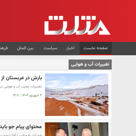
صفحه نخست
اخبار
سیاست
بین الملل
فرهن
تغییرات آب و هوایی
بارش در عربستان از م
تغییرات عجیب آب و هوایی در
۳ شهریور ۱۴۰۴
|
۱۳:۷
محتوای پیام جو باید
جو باید به مناسب آغاز پنجمین