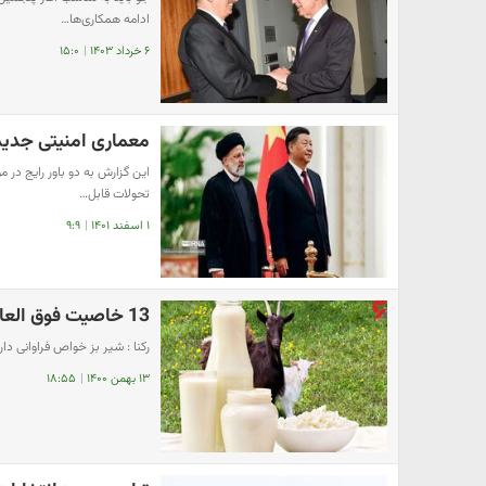
ادامه همکاری‌ها…
۶ خرداد ۱۴۰۳
|
۱۵:۰
معماری امنیتی جدید
این گزارش به دو باور رایج در م
تحولات قابل…
۱ اسفند ۱۴۰۱
|
۹:۹
13 خاصیت فوق العاده شیر بز
رکنا : شیر بز خواص فراوانی دار
۱۳ بهمن ۱۴۰۰
|
۱۸:۵۵