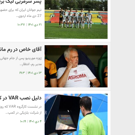
پسر سرمربی لیگ برت
27 دی ماه اردوی…
۲۱ دی ۱۴۰۱
|
۱۰:۳۷
آقای خاص در رم مان
ژوزه مورینیو پس از جام جهانی ب
مدیر رم، انتظار…
۱۳ دی ۱۴۰۱
|
۱۹:۳
دلیل نصب VAR در کمپ تیم های ملی
در نشست 
از شرکت بلژیکی در کمپ…
۴ دی ۱۴۰۱
|
۱۰:۱۹