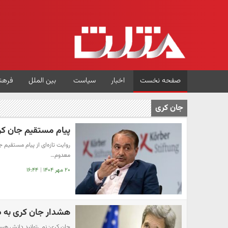
صفحه نخست
اخبار
سیاست
بین الملل
فرهن
جان کری
پیام مستقیم جان کری
روایت تازه‌ای از پیام مستقیم ج
معدوم…
۲۰ مهر ۱۴۰۴
|
۱۶:۴۴
هشدار جان کری به دو
جان کری: نمی‌توانید دانش هسته‌