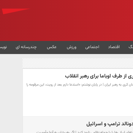
گ
اقتصاد
اجتماعی
ورزش
عکس
چندرسانه ای
نویس
 از طرف اوباما برای رهبر انقلاب
ان کری به رهبر ایران | در پایان نوشتم: «استدعا دارم بعد از رویت، این مرقومه را
نالد ترامپ و اسرائیل
ای ایرانی‌ها را با حمله نظامی نابود کنید | اگر رهبرشان به آنها مأموریت