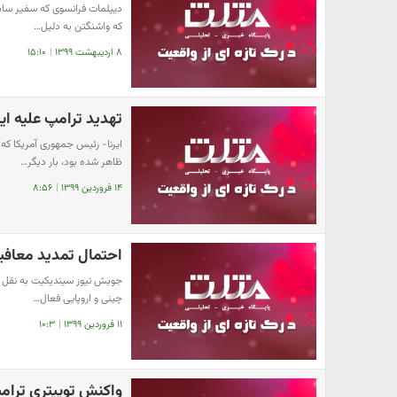
​دیپلمات فرانسوی که سفیر سابق
که واشنگتن به دلیل…
۸ اردیبهشت ۱۳۹۹
|
۱۵:۱۰
تهدید ترامپ علیه ایر
ایرنا- رئیس جمهوری آمریکا که
ظاهر شده بود، بار دیگر…
۱۴ فروردین ۱۳۹۹
|
۸:۵۶
احتمال تمدید معافی
جویش نیوز سیندیکیت به نقل از
چینی و اروپایی فعال…
۱۱ فروردین ۱۳۹۹
|
۱۰:۳
واکنش توییتری ترامپ