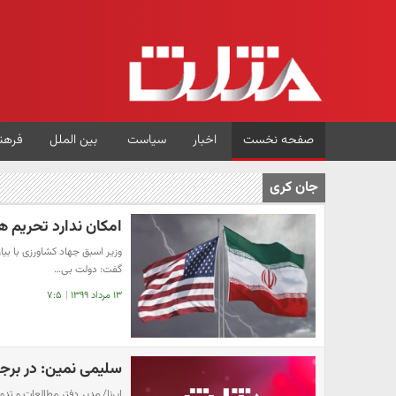
صفحه نخست
اخبار
سیاست
بین الملل
فرهن
جان کری
امکان ندارد تحریم ه
وزیر اسبق جهاد کشاورزی با بیا
گفت: دولت بی…
۱۳ مرداد ۱۳۹۹
|
۷:۵
سلیمی نمین: در برج
ایرنا/ مدیر دفتر مطالعات و ت