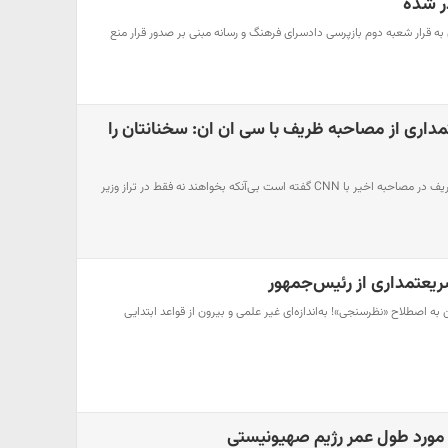
ر شده
 قرار شعبه دوم بازپرسی دادسرای فرهنگ و رسانه مبنی بر صدور قرار منع
داری از مصاحبه ظریف با سی ان ان: سخنانتان را
خبرگزاری فارس : آنچه جناب ظریف در مصاحبه اخیر با CNN گفته است بی‌آنکه بخواهند نه فقط در تراز وزیر
عتمداری از رئیس‌جمهور
به اصطلاح «نظر‌سنجی»! به‌اندازه‌ای غیر علمی و بیرون از قواعد ابتدایی
مورد طول عمر رژیم صهیونیستی