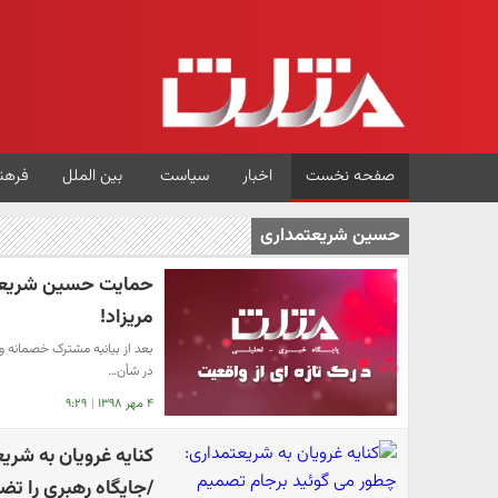
صفحه نخست
اخبار
سیاست
بین الملل
فرهن
حسین شریعتمداری
حمایت حسین شریعتم
مریزاد!
بعد از بیانیه مشترک خصمانه و ا
در شأن…
۴ مهر ۱۳۹۸
|
۹:۲۹
کنایه غرویان به شر
/جایگاه رهبری را تض