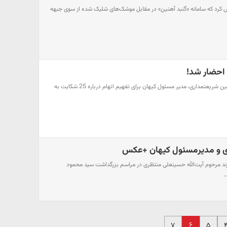
ش کرد که سامانه «گنبد آهنین» در مقابل موشک‌های شلیک شده از سوی جبهه
احضار شد!
کیهان خبر داد:صبح دیروز حسین شریعتمداری، مدیر مسئول کیهان برای تفهیم اتهام درباره 25 شکایت به
ظری و مدیرمسئول کیهان +عکس
زند مرحوم آیت‌الله حسینعلی منتظری در مراسم بزرگداشت سید محمود
…
۶
۷
۵