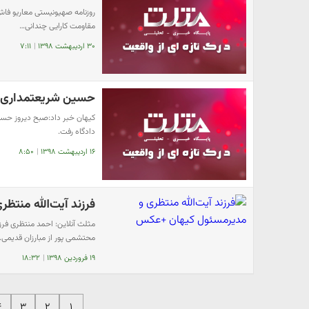
روزنامه صهیونیستی معاریو فا
مقاومت کارایی چندانی…
۳۰ اردیبهشت ۱۳۹۸
|
۷:۱۱
حسین شریعتمداری 
دادگاه رفت.
۱۶ اردیبهشت ۱۳۹۸
|
۸:۵۰
فرزند آیت‌الله منت
مثلث آنلاین: احمد منتظری فر
محتشمی پور از مبارزان قدیمی
۱۹ فروردین ۱۳۹۸
|
۱۸:۳۲
۴
۳
۲
۱