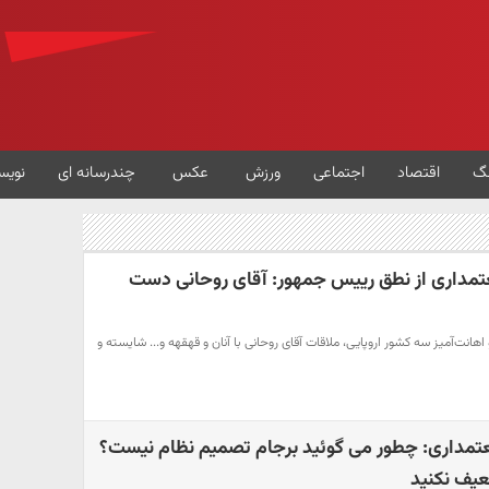
گ
اقتصاد
اجتماعی
ورزش
عکس
چندرسانه ای
نویس
داری از نطق رییس جمهور: آقای روحانی دست
هانت‌آمیز سه کشور اروپایی، ملاقات آقای روحانی با آنان و قهقهه و... شایسته و
یعتمداری: چطور می گوئید برجام تصمیم نظام نیست؟
عیف نکنید