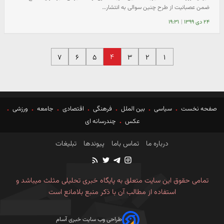
ضمن عصبانیت از طرح چنین سوالی به انتشار…
۲۴ دی ۱۳۹۹
|
۱۹:۳۱
۴
۷
۶
۵
۳
۲
۱
صفحه نخست
سیاسی
بین الملل
فرهنگی
اقتصادی
جامعه
ورزشی
عکس
چندرسانه ای
درباره ما
تماس باما
پیوندها
تبلیغات
تمامی حقوق این سایت متعلق به پایگاه خبری تحلیلی مثلث میباشد و
استفاده از مطالب آن با ذکر منبع بلامانع است
طراحی وب سایت خبری آسام