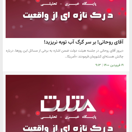
آقای روحانی! بر سر گرگ آب توبه نریزید!
دیروز آقای روحانی در جلسه هیئت دولت ضمن اشاره به برخی از مسائل این روزها، درباره
چالش هسته‌ای کشورمان فرمودند: «آمریکا…
۱۹ فروردین ۱۴۰۰
|
۹:۱۳