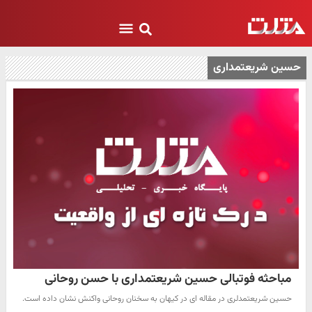
حسین شریعتمداری
مباحثه فوتبالی حسین شریعتمداری با حسن روحانی
حسین شریعتمدلری در مقاله ای در کیهان به سخنان روحانی واکنش نشان داده است.