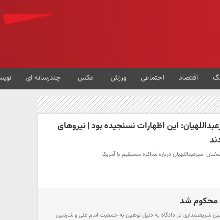
گ
اقتصاد
اجتماعی
ورزش
عکس
چندرسانه ای
نویس
بداللهیان: این اظهارات نسنجیده بود | نیروهای
ند
ان امیرعبداللهیان درباره مذاکره مستقیم با آمریکا
محکوم شد
ن شریعتمداری در دادگاه به دلیل توهین به جمعیت امام علی و شارمین