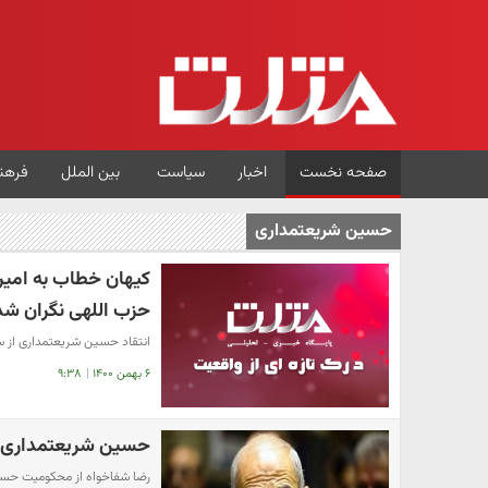
صفحه نخست
اخبار
سیاست
بین الملل
فرهن
حسین شریعتمداری
کیهان خطاب به امیرع
حزب اللهی نگران شد
انتقاد حسین شریعتمداری از سخن
۶ بهمن ۱۴۰۰
|
۹:۳۸
حسین شریعتمداری 
رضا شفاخواه از محکومیت حسی