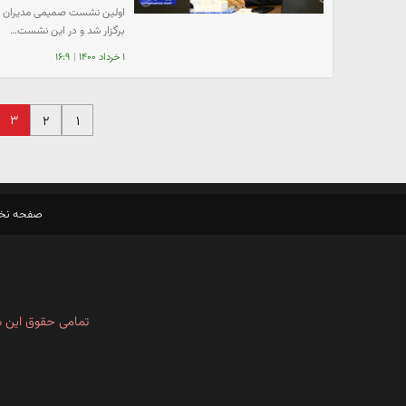
برگزار شد و در این نشست…
۱ خرداد ۱۴۰۰
|
۱۶:۹
۳
۲
۱
صفحه ن
تمامی حقوق این س