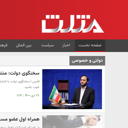
صفحه نخست
اخبار
سیاست
بین الملل
فرهن
دولتی و خصوصی
سخنگوی دولت: منتظ
فارس | سخنگوی دولت با اشاره
خوب باشید.
۲۷ دی ۱۴۰۰
|
۱۱:۴۱
همراه اول عضو مستق
در راستای استراتژی تحول دیجی