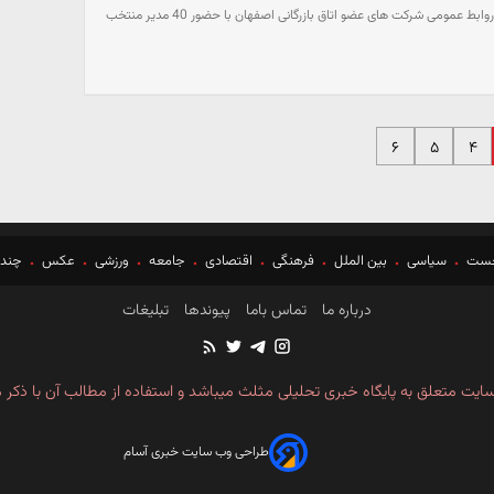
اولین نشست صمیمی مدیران روابط عمومی شرکت های عضو اتاق بازرگانی اصفهان با حضور 40 مدیر منتخب
۶
۵
۴
خست
سیاسی
بین الملل
فرهنگی
اقتصادی
جامعه
ورزشی
عکس
چندر
درباره ما
تماس باما
پیوندها
تبلیغات
ایت متعلق به پایگاه خبری تحلیلی مثلث میباشد و استفاده از مطالب آن با ذکر م
طراحی وب سایت خبری آسام