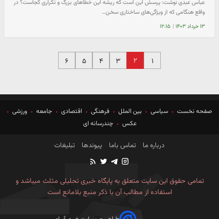
عباس عبدی نوشت: پرسش این است که ریشه این خطاهای بزرگ و تکراری کجاست؟ در
واقع هنگامی که از ویژگی‌های ساختاری سخن…
۱۳ خرداد ۱۴۰۳
|
۱۲:۱۵
۲
۶
۵
۴
۳
۱
صفحه نخست
سیاسی
بین الملل
فرهنگی
اقتصادی
جامعه
ورزشی
عکس
چندرسانه ای
درباره ما
تماس باما
پیوندها
تبلیغات
تمامی حقوق این سایت متعلق به پایگاه خبری تحلیلی مثلث میباشد و
استفاده از مطالب آن با ذکر منبع بلامانع است