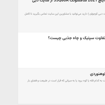
معرفی تلویزیون 55 اینچ 2021 سامسونگ 55Q80A از سایت دبی
 دبی کوچولو را دارید می‌توانید با مشاورین این سایت تماس بگیرید تا کامل
فاوت سپتیک و چاه جذبی چیست؟
به کدام قله یا کوه برود یا به میزانی که قرار است در طبیعت و فضای بار