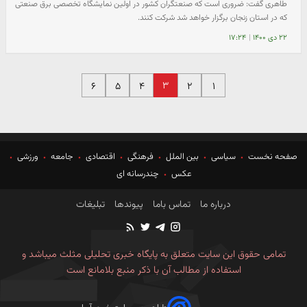
طاهری گفت: ضروری است که صنعتگران کشور در اولین نمایشگاه تخصصی برق صنعتی
که در استان زنجان برگزار خواهد شد شرکت کنند.
۲۲ دی ۱۴۰۰
|
۱۷:۲۴
۳
۶
۵
۴
۲
۱
صفحه نخست
سیاسی
بین الملل
فرهنگی
اقتصادی
جامعه
ورزشی
عکس
چندرسانه ای
درباره ما
تماس باما
پیوندها
تبلیغات
تمامی حقوق این سایت متعلق به پایگاه خبری تحلیلی مثلث میباشد و
استفاده از مطالب آن با ذکر منبع بلامانع است