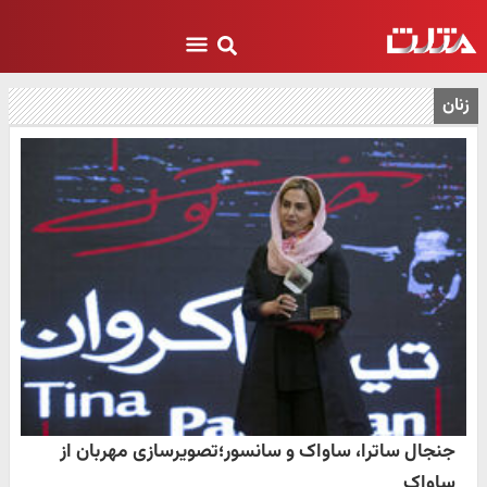
زنان
جنجال ساترا، ساواک و سانسور؛تصویرسازی مهربان از
ساواک