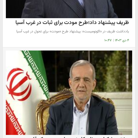
ظریف پیشنهاد داد؛طرح مودت برای ثبات در غرب آسیا
یادداشت ظریف در «اکونومیست»: پیشنهاد طرح «مودت» برای تحول در غرب آسیا
۴ دی ۱۴۰۳
|
۱۰:۴۷