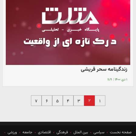
زندگینامه سحر قریشی
۱ دی ۱۴۰۰
|
۱۱:۹
۲
۷
۶
۵
۴
۳
۱
صفحه نخست
سیاسی
بین الملل
فرهنگی
اقتصادی
جامعه
ورزشی