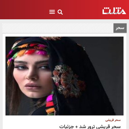
سحر
سحر قریشی
سحر قریشی ترور شد + جزئیات