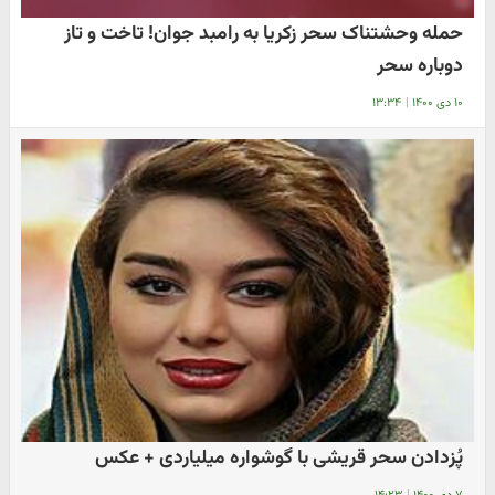
حمله وحشتناک سحر زکریا به رامبد جوان! تاخت و تاز
دوباره سحر
۱۰ دی ۱۴۰۰
|
۱۳:۳۴
پُزدادن سحر قریشی با گوشواره میلیاردی + عکس