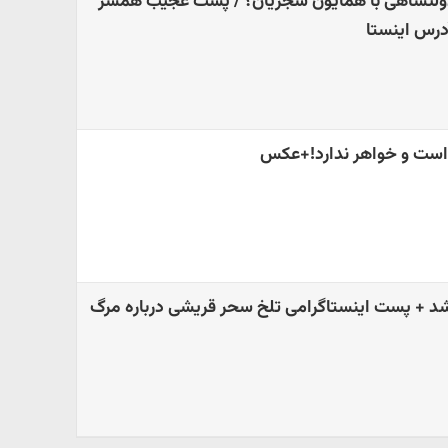
ولتشاهی با همایون شجریان؟ / پست عجیب همسر
درس اینستا
 است و خواهر ندارد!+عکس
د + پست اینستاگرامی تلخ سحر قریشی درباره مرگ