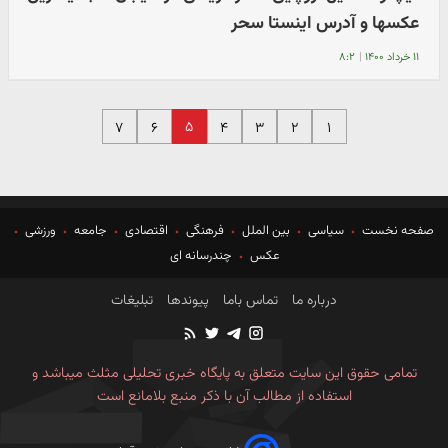
عکسها و آدرس اینستا سحر
۱۱ خرداد ۱۴۰۰
|
۸:۲
۵
۷
۶
۴
۳
۲
۱
صفحه نخست
سیاسی
بین الملل
فرهنگی
اقتصادی
جامعه
ورزشی
عکس
چندرسانه ای
درباره ما
تماس باما
پیوندها
تبلیغات
تمامی حقوق این سایت متعلق به پایگاه خبری تحلیلی مثلث میباشد و
استفاده از مطالب آن با ذکر منبع بلامانع است