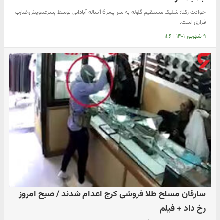
حوادث رکنا: شلیک مستقیم گلوله به سر پسر16ساله آبادانی توسط پسرعمویش،ضارب
فراری است.
۹ شهریور ۱۴۰۱
|
۱۱:۶
سارقان مسلح طلا فروشی کرج اعدام شدند / صبح امروز
رخ داد + فیلم