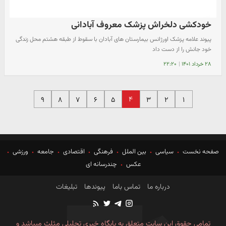
خودکشی دلخراش پزشک معروف آبادانی
پیوند علامه پزشک اورژانس بیمارستان های آبادان با سقوط از طبقه هشتم محل زندگی
خود جانش را از دست داد
۲۸ خرداد ۱۴۰۱
|
۲۲:۲۰
۴
۹
۸
۷
۶
۵
۳
۲
۱
صفحه نخست
سیاسی
بین الملل
فرهنگی
اقتصادی
جامعه
ورزشی
عکس
چندرسانه ای
درباره ما
تماس باما
پیوندها
تبلیغات
تمامی حقوق این سایت متعلق به پایگاه خبری تحلیلی مثلث میباشد و