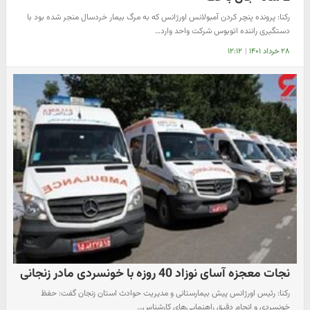
رکنا: پرونده پنچر کردن آمبولانس اورژانس که به مرگ بیمار خردسال منجر شده بود با
دستگیری راننده اتوبوس شرکت واحد وارد…
۲۸ خرداد ۱۴۰۱
|
۱۲:۱۲
نجات معجزه آسای نوزاد 40 روزه با خونسردی مادر زنجانی
رکنا: رئیس اورژانس پیش بیمارستانی و مدیریت حوادث استان زنجان گفت: حفظ
خونسردی و انجام دقیق راهنمایی‌های کارشناس…