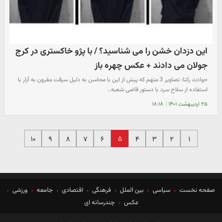
این دزدان خشن را می شناسید؟ / با پژو خاکستری در کرج
جولان می دادند + عکس چهره باز
حوادث رکنا: تصاویر 3 متهم که پیش از این با محاسن به دلیل سرقت مقرون به آزار با
استفاده از سلاح سرد با دستور قاضی شعبه…
۲۵ اردیبهشت ۱۴۰۱
|
۱۸:۱۸
۵
۱۰
۹
۸
۷
۶
۴
۳
۲
۱
صفحه نخست
سیاسی
بین الملل
فرهنگی
اقتصادی
جامعه
ورزشی
عکس
چندرسانه ای