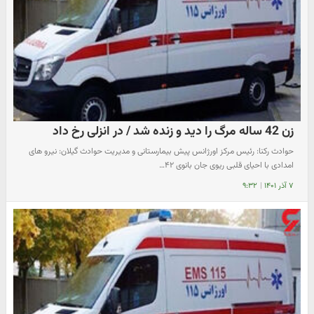
زن 42 ساله مرگ را دید و زنده شد / در انزلی رخ داد
حوادث رکنا: رئیس مرکز اورژانس پیش بیمارستانی و مدیریت حوادث گیلان: نیرو های
امدادی با احیای قلبی ریوی جان بانوی ۴۲…
۷ آذر ۱۴۰۱
|
۹:۳۲