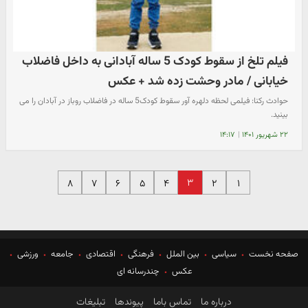
فیلم تلخ از سقوط کودک 5 ساله آبادانی به داخل فاضلاب
خیابانی / مادر وحشت زده شد + عکس
حوادث رکنا: فیلمی لحظه دلهره آور سقوط کودک5 ساله در فاضلاب روباز در آبادان را می
بینید.
۲۲ شهریور ۱۴۰۱
|
۱۴:۱۷
۳
۸
۷
۶
۵
۴
۲
۱
صفحه نخست
سیاسی
بین الملل
فرهنگی
اقتصادی
جامعه
ورزشی
عکس
چندرسانه ای
درباره ما
تماس باما
پیوندها
تبلیغات