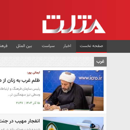
صفحه نخست
اخبار
سیاست
بین الملل
فرهن
غرب
ایمانی پور:
ظلم غرب به زنان از
رئیس سازمان فرهنگ و ارتباطات
وسطی نیز سهمگین تر…
۱۵ آذر ۱۴۰۴
|
۲۱:۴۷
انفجار مهیب در جنت
شنیده شدن صدای بلند در غرب 