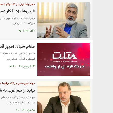
حمیدرضا ترقی در گفت‌وگو با «مث
غربی‌ها نزد افکار ع
حمیدرضا ترقی گفت: غربی‌ها با س
می‌کنند تا سرپوشی…
۶ آذر ۱۴۰۱
|
۷:۰
مقام سپاه: امروز ق
مسئول طرح و عملیات معاونت ع
امنیت و اقتدار جمهوری…
۱۳ شهریور ۱۴۰۱
|
۱۸:۵۴
جواد آرین‌منش در گفت‌وگو با «م
نباید از بیم غرب به
جواد آرین‌منش گفت: من باور د
غرب و شرق وجود دارد…
۲۸ دی ۱۴۰۰
|
۷:۱