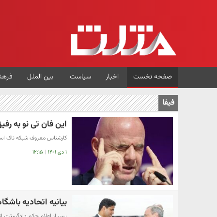
صفحه نخست
اخبار
سیاست
بین الملل
فرهن
فیفا
این فان تی نو به رفی
کارشناس معروف شبکه تاک‌ اسپو
۱ دی ۱۴۰۱
|
۱۲:۱۵
بیانیه اتحادیه باشگ
پس از اعلام حکم دادگستری اتحا