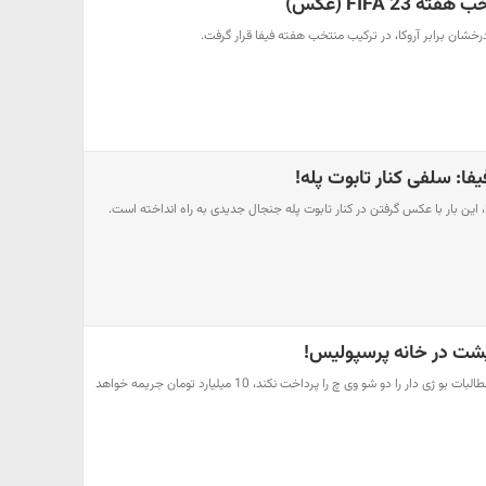
FIFA 23 (عکس)
خشان برابر آروکا، در ترکیب منتخب هفته فیفا قرار گرفت.
ا: سلفی کنار تابوت پله!
، این بار با عکس گرفتن در کنار تابوت پله جنجال جدیدی به راه انداخته است.
اگر پرسپولیس اولین قسط از مطالبات بو ژی دار را دو شو وی چ را پرداخت نکند، 10 میلیارد تومان جریمه خواهد