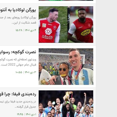
یورگن لوکادیا به آن
یورگن لوکادیا روزهای بعد از ج
قصد شکایت از این…
۴ دی ۱۴۰۱
|
۱۵:۲۸
نصرت گوکچه: رسوایی 
ویدئوی لحظه‌ای که نصرت گوکچ
فینال جام جهانی 2022 است.
۳ دی ۱۴۰۱
|
۱۰:۵۵
رده‌بندی فیفا: چرا 
در رده‌بندی جدید فیفا برای تی
جدول قرار گرفته…
۱ دی ۱۴۰۱
|
۱۹:۴۵