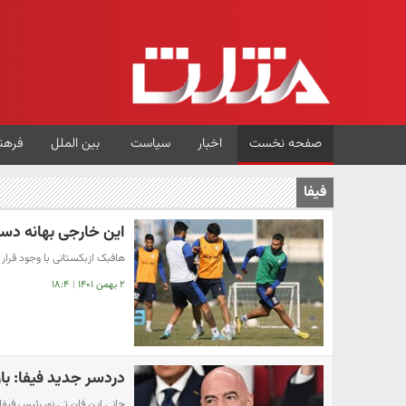
صفحه نخست
اخبار
سیاست
بین الملل
فرهن
فیفا
این خارجی بهانه د
هافبک ازبکستانی با وجود قرار
۲ بهمن ۱۴۰۱
|
۱۸:۴
دردسر جدید فیفا: با
جانی این فان تی نو، رئیس فی