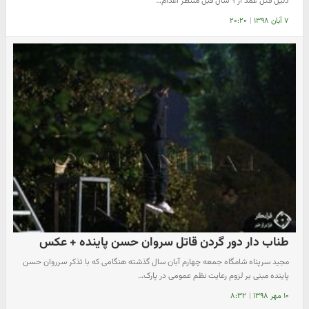
دلیل قتل عمد از ۹ سال قبل منتظر اعدام…
۷ آبان ۱۳۹۸
|
۲۰:۲۰
طناب دار دور گردن قاتل سروان حسن پاینده + عکس
مجید سرپناه شامگاه جمعه چهارم آبان سال گذشته هنگامی که با تذکر سرروان حسن
پاینده مبنی بر لزوم رعایت نظم عمومی در پارک…
۱۰ مهر ۱۳۹۸
|
۸:۳۲