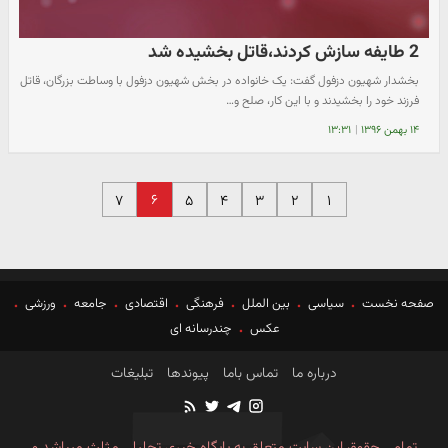
2 طایفه سازش کردند،قاتل بخشیده شد
بخشدار شهیون دزفول گفت: یک خانواده در بخش شهیون دزفول با وساطت بزرگان، قاتل
فرزند خود را بخشیدند و با این کار، صلح و…
۱۴ بهمن ۱۳۹۶
|
۱۳:۳۱
۶
۷
۵
۴
۳
۲
۱
صفحه نخست
سیاسی
بین الملل
فرهنگی
اقتصادی
جامعه
ورزشی
عکس
چندرسانه ای
درباره ما
تماس باما
پیوندها
تبلیغات
تمامی حقوق این سایت متعلق به پایگاه خبری تحلیلی مثلث میباشد و