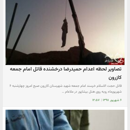
تصاویر لحظه اعدام حمیدرضا درخشنده قاتل امام جمعه
کازرون
قاتل حجت الاسلام خرسند امام جمعه شهید شهرستان کازرون صبح امروز چهارشنبه ۶
شهریورماه روبه روی هتل بیشاپور در ملاعام …
۶ شهریور ۱۳۹۸
|
۱۲:۵۷