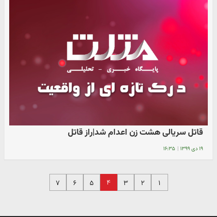
قاتل سریالی هشت زن اعدام شد|راز قاتل
۱۹ دی ۱۳۹۹
|
۱۶:۳۵
۴
۷
۶
۵
۳
۲
۱