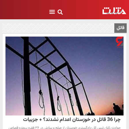
قاتل
چرا 36 قاتل در خوزستان اعدام نشدند؟ + جزییات
حوادث رکنا: رئیس کل دادگستری خوزستان از صلح و سازش در ۳۶ فقره پرونده قصاص