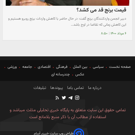
قیمت برنج قد می کشد؟
دبیر انجمن واردکنندگان برنج گفت: در حال حاضر با کاهش واردات برنج روبرو هستیم و
این کاهش زمانی که تقاضا در اوج باشد…
۶ مرداد ۱۴۰۰
|
۸:۵۰
صفحه نخست
سیاسی
بین الملل
فرهنگی
اقتصادی
جامعه
ورزشی
عکس
چندرسانه ای
درباره ما
تماس باما
پیوندها
تبلیغات
تمامی حقوق این سایت متعلق به پایگاه خبری تحلیلی مثلث میباشد و
استفاده از مطالب آن با ذکر منبع بلامانع است
طراحی وب سایت خبری آسام