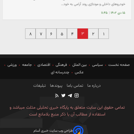
خودروهای داخلی و مونتاژی روند آرامی به خود…
۱۵ دی ۱۴۰۲
|
۱۱:۴۵
۳
۸
۷
۶
۵
۴
۲
۱
صفحه نخست
سیاسی
بین الملل
فرهنگی
اقتصادی
جامعه
ورزشی
عکس
چندرسانه ای
درباره ما
تماس باما
پیوندها
تبلیغات
تمامی حقوق این سایت متعلق به پایگاه خبری تحلیلی مثلث میباشد و
استفاده از مطالب آن با ذکر منبع بلامانع است
طراحی وب سایت خبری آسام